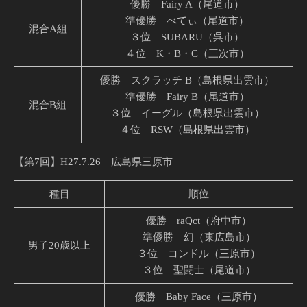
優勝 Fairy A（尾道市）
準優勝 べてぃ（尾道市）
混合A組
３位 SUBARU（呉市）
４位 K・B・C（三次市）
優勝 スクラッチ B（島根県出雲市）
準優勝 Fairy B（尾道市）
混合B組
３位 イーグル（島根県出雲市）
４位 RSW（島根県出雲市）
【第7回】H27.7.26 広島県三原市
種目
順位
優勝 raQct（府中市）
準優勝 幻（東広島市）
男子20歳以上
３位 コンドル（三原市）
３位 聖闘士（尾道市）
優勝 Baby Face（三原市）