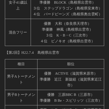
女子41歳以
準優勝 BLOCK（島根県出雲市）
上
３位 ステップドラゴン（島根県安来市）
４位 バードビーンズ（島根県奥出雲町）
優勝 大和（奈良県天理市）
準優勝 神風（島根県出雲市）
混合フリー
３位 K・B・C（三次市）
４位 ピノキオ（島根県出雲市）
【第2回】H22.7.4 島根県出雲市
種目
順位
優勝 ACTIVE（滋賀県米原市）
男子Aトーナメン
準優勝 近江 新旋組（滋賀県東近江
ト
市）
男子Bトーナメン
優勝 三原BBC B（三原市）
ト
準優勝 B Be・スピリッツ（三次市）