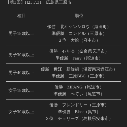
【第3回】H23.7.31 広島県三原市
種目
順位
優勝 北斗ケンシロウ（海田町）
男子18歳以上
準優勝 コンドル（三原市）
３位 大蛇（府中市）
優勝 47年会（奈良県天理市）
男子30歳以上
準優勝 Fairy（尾道市）
優勝 近江 新旋組（滋賀県東近江市）
男子40歳以上
準優勝 三原BBC（三原市）
優勝 ZIPANG（尾道市）
女子18歳以上
準優勝 べてぃ（尾道市）
優勝 フレンドリー（三原市）
女子30歳以上
準優勝 Blast（呉市）
３位 チェリーズ（島根県安来市）