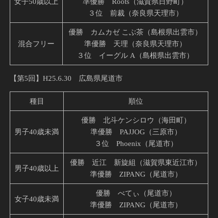
女子50歳以上
準優勝 Roots（滋賀県日野町）
３位 前裁（奈良県天理市）
優勝 カムカゼ こぶ茶（島根県出雲市）
混合フリー
準優勝 天理（奈良県天理市）
３位 イーグル A（島根県出雲市）
【第5回】H25.6.30 広島県尾道市
種目
順位
優勝 北斗ケンシロウ（海田町）
男子40歳未満
準優勝 PAJJOG（三原市）
３位 Phoenix（尾道市）
優勝 近江 新旋組（滋賀県東近江市）
男子40歳以上
準優勝 ZIPANG（尾道市）
優勝 べてぃ（尾道市）
女子40歳未満
準優勝 ZIPANG（尾道市）